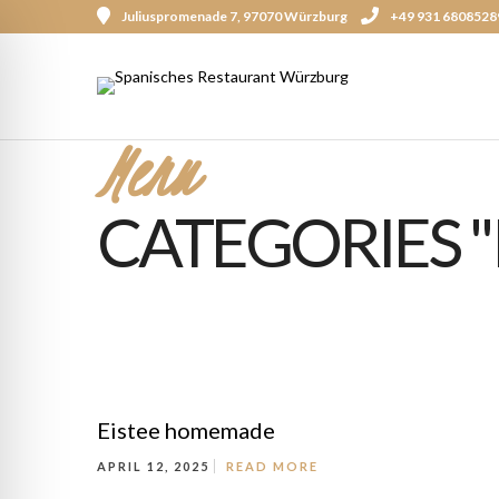
Juliuspromenade 7, 97070 Würzburg
+49 931 6808528
Menu
CATEGORIES 
Eistee homemade
APRIL 12, 2025
READ MORE