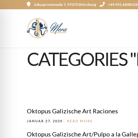
Juliuspromenade 7, 97070 Würzburg
+49 931 6808528
Menu
CATEGORIES "
Oktopus Galizische Art Raciones
JANUAR 27, 2020
READ MORE
Oktopus Galizische Art/Pulpo a la Galle