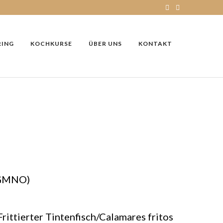
RING
KOCHKURSE
ÜBER UNS
KONTAKT
CGMNO)
Frittierter Tintenfisch/Calamares fritos