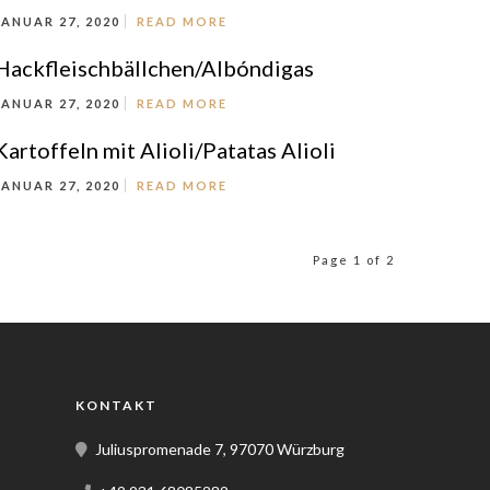
JANUAR 27, 2020
READ MORE
Hackfleischbällchen/Albóndigas
JANUAR 27, 2020
READ MORE
Kartoffeln mit Alioli/Patatas Alioli
JANUAR 27, 2020
READ MORE
Page 1 of 2
KONTAKT
Juliuspromenade 7, 97070 Würzburg